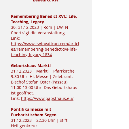
Remembering Benedict XVI.: Life,
Teaching, Legacy
30.-31.12.2023
| Rom | EWTN
überträgt die Veranstaltung.
Link:
https://www.ewtnvatican.com/articl
es/remembering-benedict-xvi-life-
teaching-legacy-1834
Geburtshaus Marktl
31.12.2023
| Marktl | Pfarrkirche
9.30 Uhr: Hl. Messe | Zelebrant:
Bischof Stefan Oster (Passau)
11.00-13.00
Uhr: Das Geburtshaus
ist geöffnet.
Link:
https://www.papsthaus.eu/
Pontifikalmesse mit
Eucharistischem Segen
31.12.2023
| 22.30 Uhr | Stift
Heiligenkreuz