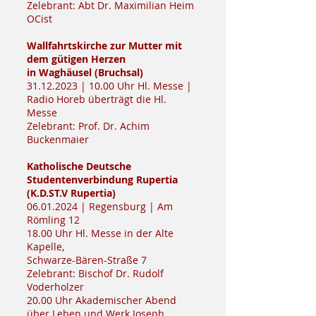
Zelebrant: Abt Dr. Maximilian Heim
OCist
Wallfahrtskirche zur Mutter mit
dem gütigen Herzen
in Waghäusel (Bruchsal)
31.12.2023
| 10.00 Uhr Hl. Messe |
Radio Horeb überträgt die Hl.
Messe
Zelebrant: Prof. Dr. Achim
Buckenmaier
Katholische Deutsche
Studentenverbindung Rupertia
(K.D.ST.V Rupertia)
06.01.2024
| Regensburg | Am
Römling 12
18.00 Uhr Hl. Messe in der Alte
Kapelle,
Schwarze-Bären-Straße 7
Zelebrant: Bischof Dr. Rudolf
Voderholzer
20.00 Uhr Akademischer Abend
über Leben und Werk Joseph