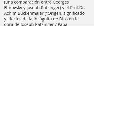
(una comparación entre Georges
Florovsky y Joseph Ratzinger) y el Prof.Dr.
Achim Buckenmaier ("Origen, significado
y efectos de la incógnita de Dios en la
obra de Joseph Ratzinger / Papa
Benedicto XVI"). Lideraron discusiones
animadas y se complementaron con la
celebración conjunta de la liturgia y un
encuentro acogedor después de los
encuentros celebrados. El New School
Group desea agradecer al abad
Maximilian Heim por un exitoso
encuentro nacional en la abadía de
Heiligenkreuz y ya espera con ansias la
reunión con el School Group que tendrá
lugar en Castel Gandolfo a principios de
septiembre.
Stephan Ahrens
Fotos: Rainer Hangler